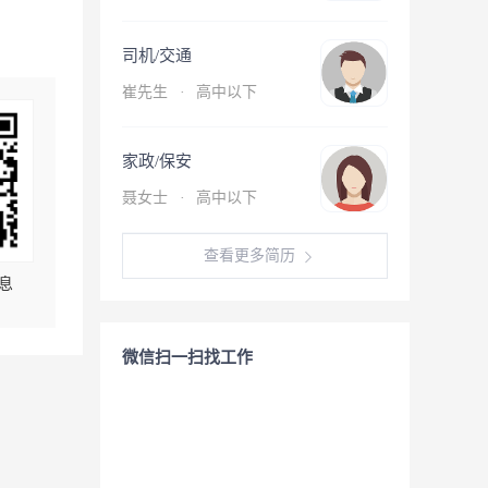
司机/交通
崔先生
·
高中以下
家政/保安
聂女士
·
高中以下
查看更多简历
息
微信扫一扫找工作