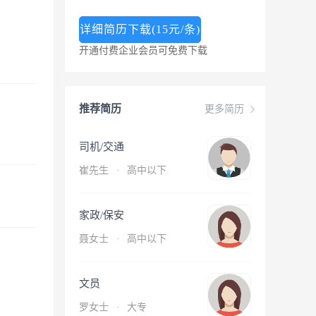
详细简历下载(15元/条)
开通付费企业会员可免费下载
推荐简历
更多简历
司机/交通
崔先生
·
高中以下
家政/保安
聂女士
·
高中以下
文员
罗女士
·
大专