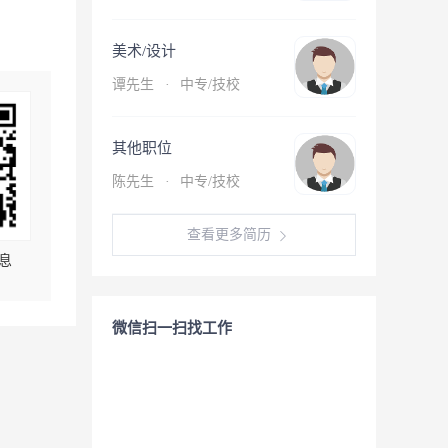
美术/设计
谭先生
·
中专/技校
其他职位
陈先生
·
中专/技校
查看更多简历
息
微信扫一扫找工作